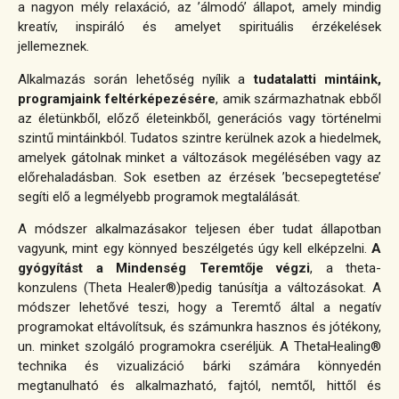
a nagyon mély relaxáció, az ’álmodó’ állapot, amely mindig
kreatív, inspiráló és amelyet spirituális érzékelések
jellemeznek.
Alkalmazás során lehetőség nyílik a
tudatalatti mintáink,
programjaink feltérképezésére
, amik származhatnak ebből
az életünkből, előző életeinkből, generációs vagy történelmi
szintű mintáinkból. Tudatos szintre kerülnek azok a hiedelmek,
amelyek gátolnak minket a változások megélésében vagy az
előrehaladásban. Sok esetben az érzések ’becsepegtetése’
segíti elő a legmélyebb programok megtalálását.
A módszer alkalmazásakor teljesen éber tudat állapotban
vagyunk, mint egy könnyed beszélgetés úgy kell elképzelni.
A
gyógyítást a Mindenség Teremtője végzi
, a theta-
konzulens (Theta Healer®)pedig tanúsítja a változásokat. A
módszer lehetővé teszi, hogy a Teremtő által a negatív
programokat eltávolítsuk, és számunkra hasznos és jótékony,
un. minket szolgáló programokra cseréljük. A ThetaHealing®
technika és vizualizáció bárki számára könnyedén
megtanulható és alkalmazható, fajtól, nemtől, hittől és