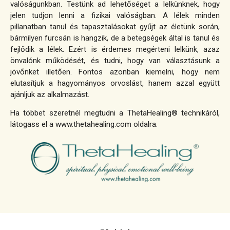
valóságunkban. Testünk ad lehetőséget a lelkünknek, hogy
jelen tudjon lenni a fizikai valóságban. A lélek minden
pillanatban tanul és tapasztalásokat gyűjt az életünk során,
bármilyen furcsán is hangzik, de a betegségek által is tanul és
fejlődik a lélek. Ezért is érdemes megérteni lelkünk, azaz
önvalónk működését, és tudni, hogy van választásunk a
jövőnket illetően. Fontos azonban kiemelni, hogy nem
elutasítjuk a hagyományos orvoslást, hanem azzal együtt
ajánljuk az alkalmazást.
Ha többet szeretnél megtudni a ThetaHealing® technikáról,
látogass el a www.thetahealing.com oldalra.