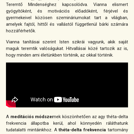
Teremtő Mindenséghez kapcsolódva.
Vianna elismert
gyógyítóként, és motivációs előadóként, férjével és
gyermekeivel közösen szemináriumokat tart a világban,
amelyek fajtól, hittől és vallástól függetlenül bárki számára
hozzáférhetők.
Vianna tanításai szerint Isten szikrái vagyunk, akik saját
maguk teremtik valóságukat. Hitvallásai közé tartozik az is,
hogy minden ami életünkben történik, az okkal történik.
A
meditációs módszer
nek köszönhetően az agy théta-delta
frekvencia állapotba kerül, ahol könnyedén ráláthatunk
tudatalatti mintáinkhoz. A
théta-delta frekvencia
tartomány