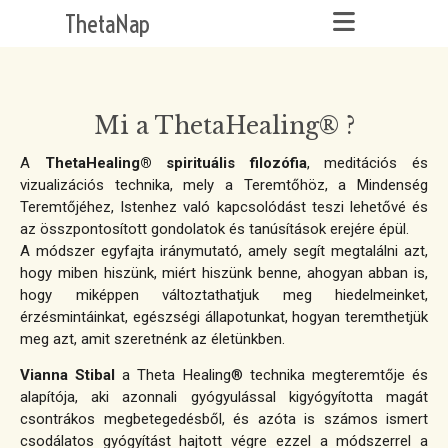
ThetaNap
Mi a ThetaHealing® ?
A
ThetaHealing® spirituális filozófia
, meditációs és
vizualizációs technika, mely a Teremtőhöz, a Mindenség
Teremtőjéhez, Istenhez való kapcsolódást teszi lehetővé és
az összpontosított gondolatok és tanúsítások erejére épül.
A módszer egyfajta iránymutató, amely segít megtalálni azt,
hogy miben hiszünk, miért hiszünk benne, ahogyan abban is,
hogy miképpen változtathatjuk meg hiedelmeinket,
érzésmintáinkat, egészségi állapotunkat, hogyan teremthetjük
meg azt, amit szeretnénk az életünkben.
Vianna Stibal
a Theta Healing® technika megteremtője és
alapítója, aki azonnali gyógyulással kigyógyította magát
csontrákos megbetegedésből, és azóta is számos ismert
csodálatos gyógyítást hajtott végre ezzel a módszerrel a