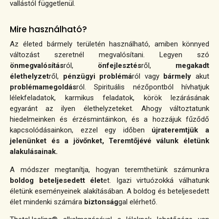
vallástól függetlenül.
Mire használható?
Az életed bármely területén használható, amiben könnyed
változást szeretnél megvalósítani.
Legyen szó
önmegvalósítás
ról,
önfejlesztés
ről,
megakadt
élethelyzet
ről,
pénzügyi problémá
ról vagy
bármely
akut
problémamegoldás
ról. Spirituális nézőpontból hívhatjuk
lélekfeladatok, karmikus feladatok, körök lezárásának
egyaránt az ilyen élethelyzeteket.
Ahogy változtatunk
hiedelmeinken és érzésmintáinkon, és a hozzájuk fűződő
kapcsolódásainkon, ezzel egy időben
újrateremtjük a
jelenünket és a jövőnket, Teremtőjévé válunk életünk
alakulásainak.
A módszer megtanítja, hogyan teremthetünk számunkra
boldog beteljesedett élet
et. Igazi virtuózokká válhatunk
életünk eseményeinek alakításában. A boldog és beteljesedett
élet mindenki számára
biztonság
gal elérhető.