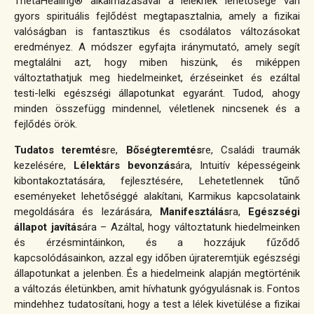
ThetaHealing® alkalmazásával a léleknek lehetősége van
gyors spirituális fejlődést megtapasztalnia, amely a fizikai
valóságban is fantasztikus és csodálatos változásokat
eredményez. A módszer egyfajta iránymutató, amely segít
megtalálni azt, hogy miben hiszünk, és miképpen
változtathatjuk meg hiedelmeinket, érzéseinket és ezáltal
testi-lelki egészségi állapotunkat egyaránt.
Tudod, ahogy
minden összefügg mindennel, véletlenek nincsenek és a
fejlődés örök.
Tudatos teremtés
re,
Bőségteremtés
re, Családi traumák
kezelésére,
Lélektárs bevonzás
ára, Intuitív képességeink
kibontakoztatására, fejlesztésére, Lehetetlennek tűnő
eseményeket lehetőséggé alakítani, Karmikus kapcsolataink
megoldására és lezárására,
Manifesztálás
ra,
Egészségi
állapot javítás
ára – Azáltal, hogy változtatunk hiedelmeinken
és érzésmintáinkon, és a hozzájuk fűződő
kapcsolódásainkon, azzal egy időben újrateremtjük egészségi
állapotunkat a jelenben. És a hiedelmeink alapján megtörténik
a változás életünkben, amit hívhatunk gyógyulásnak is. Fontos
mindehhez tudatosítani, hogy a test a lélek kivetülése a fizikai