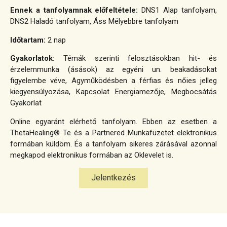
Ennek a tanfolyamnak előfeltétele:
DNS1 Alap tanfolyam,
DNS2 Haladó tanfolyam, Áss Mélyebbre tanfolyam
Időtartam:
2 nap
Gyakorlatok:
Témák szerinti felosztásokban hit- és
érzelemmunka (ásások) az egyéni un. beakadásokat
figyelembe véve, Agyműködésben a férfias és nőies jelleg
kiegyensúlyozása, Kapcsolat Energiamezője, Megbocsátás
Gyakorlat
Online egyaránt elérhető tanfolyam. Ebben az esetben a
ThetaHealing® Te és a Partnered Munkafüzetet elektronikus
formában küldöm. És a tanfolyam sikeres zárásával azonnal
megkapod elektronikus formában az Oklevelet is.
Jelentkezés