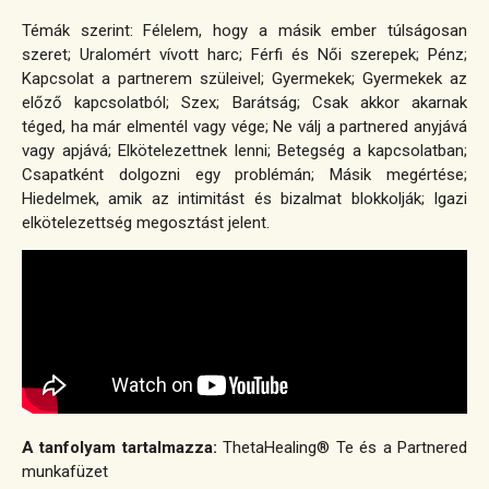
Témák szerint: Félelem, hogy a másik ember túlságosan
szeret; Uralomért vívott harc; Férfi és Női szerepek; Pénz;
Kapcsolat a partnerem szüleivel; Gyermekek; Gyermekek az
előző kapcsolatból; Szex; Barátság; Csak akkor akarnak
téged, ha már elmentél vagy vége; Ne válj a partnered anyjává
vagy apjává; Elkötelezettnek lenni; Betegség a kapcsolatban;
Csapatként dolgozni egy problémán; Másik megértése;
Hiedelmek, amik az intimitást és bizalmat blokkolják; Igazi
elkötelezettség megosztást jelent.
A tanfolyam tartalmazza:
ThetaHealing® Te és a Partnered
munkafüzet