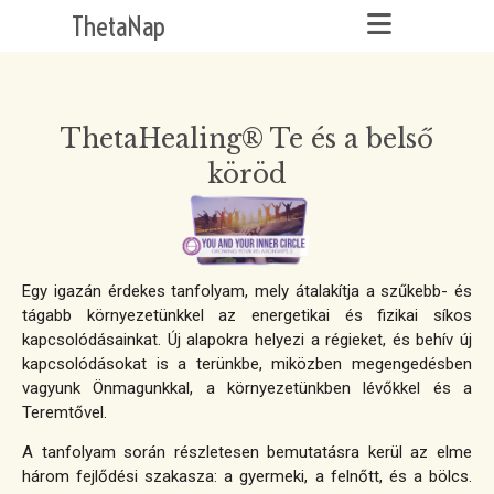
ThetaNap
ThetaHealing® Te és a belső
köröd
Egy igazán érdekes tanfolyam, mely átalakítja a szűkebb- és
tágabb környezetünkkel az energetikai és fizikai síkos
kapcsolódásainkat. Új alapokra helyezi a régieket, és behív új
kapcsolódásokat is a terünkbe, miközben megengedésben
vagyunk Önmagunkkal, a környezetünkben lévőkkel és a
Teremtővel.
A tanfolyam során részletesen bemutatásra kerül az elme
három fejlődési szakasza: a gyermeki, a felnőtt, és a bölcs.