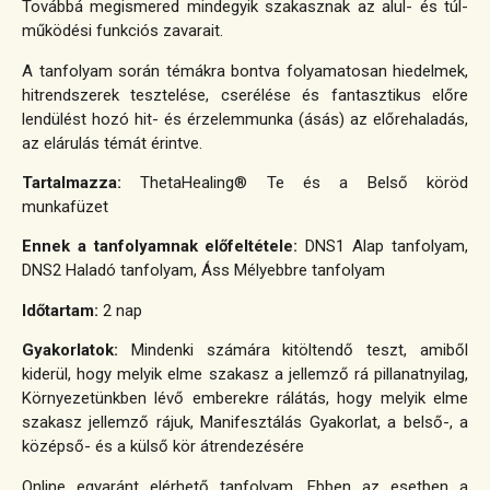
Továbbá megismered mindegyik szakasznak az alul- és túl-
működési funkciós zavarait.
A tanfolyam során témákra bontva folyamatosan hiedelmek,
hitrendszerek tesztelése, cserélése és fantasztikus előre
lendülést hozó hit- és érzelemmunka (ásás) az előrehaladás,
az elárulás témát érintve.
Tartalmazza:
ThetaHealing® Te és a Belső köröd
munkafüzet
Ennek a tanfolyamnak előfeltétele:
DNS1 Alap tanfolyam,
DNS2 Haladó tanfolyam, Áss Mélyebbre tanfolyam
Időtartam:
2 nap
Gyakorlatok:
Mindenki számára kitöltendő teszt, amiből
kiderül, hogy melyik elme szakasz a jellemző rá pillanatnyilag,
Környezetünkben lévő emberekre rálátás, hogy melyik elme
szakasz jellemző rájuk, Manifesztálás Gyakorlat, a belső-, a
középső- és a külső kör átrendezésére
Online egyaránt elérhető tanfolyam. Ebben az esetben a