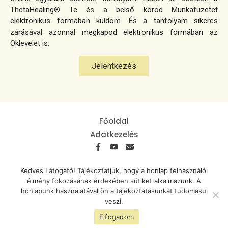
ThetaHealing® Te és a belső köröd Munkafüzetet
elektronikus formában küldöm. És a tanfolyam sikeres
zárásával azonnal megkapod elektronikus formában az
Oklevelet is.
Jelentkezés
Főoldal
Adatkezelés
Telefon: +36 30 345 4530
Kedves Látogató! Tájékoztatjuk, hogy a honlap felhasználói
E-mail: izabell@thetanap.hu
élmény fokozásának érdekében sütiket alkalmazunk. A
honlapunk használatával ön a tájékoztatásunkat tudomásul
veszi.
www.thetanap.hu @ Minden
Készítette: Cloud Web Design
jog fenntartva!
Studio
Elfogadom