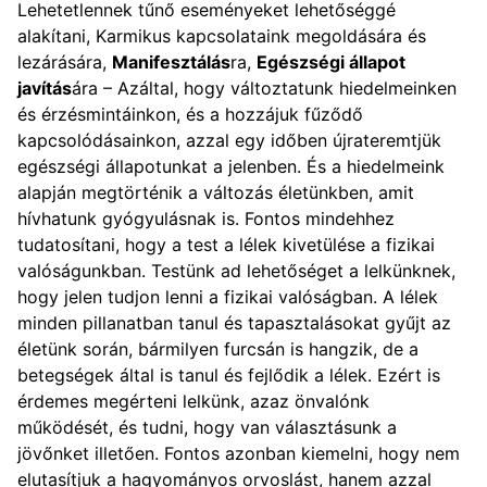
Lehetetlennek tűnő eseményeket lehetőséggé
alakítani, Karmikus kapcsolataink megoldására és
lezárására,
Manifesztálás
ra,
Egészségi állapot
javítás
ára – Azáltal, hogy változtatunk hiedelmeinken
és érzésmintáinkon, és a hozzájuk fűződő
kapcsolódásainkon, azzal egy időben újrateremtjük
egészségi állapotunkat a jelenben. És a hiedelmeink
alapján megtörténik a változás életünkben, amit
hívhatunk gyógyulásnak is. Fontos mindehhez
tudatosítani, hogy a test a lélek kivetülése a fizikai
valóságunkban. Testünk ad lehetőséget a lelkünknek,
hogy jelen tudjon lenni a fizikai valóságban. A lélek
minden pillanatban tanul és tapasztalásokat gyűjt az
életünk során, bármilyen furcsán is hangzik, de a
betegségek által is tanul és fejlődik a lélek. Ezért is
érdemes megérteni lelkünk, azaz önvalónk
működését, és tudni, hogy van választásunk a
jövőnket illetően. Fontos azonban kiemelni, hogy nem
elutasítjuk a hagyományos orvoslást, hanem azzal