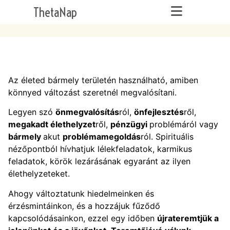
Mire használható
ThetaNap
Az életed bármely területén használható, amiben
könnyed változást szeretnél megvalósítani.
Legyen szó
önmegvalósítás
ról,
önfejlesztés
ről,
megakadt élethelyzet
ről,
pénzügyi
problémáról vagy
bármely
akut
problémamegoldás
ról. Spirituális
nézőpontból hívhatjuk lélekfeladatok, karmikus
feladatok, körök lezárásának egyaránt az ilyen
élethelyzeteket.
Ahogy változtatunk hiedelmeinken és
érzésmintáinkon, és a hozzájuk fűződő
kapcsolódásainkon, ezzel egy időben
újrateremtjük a