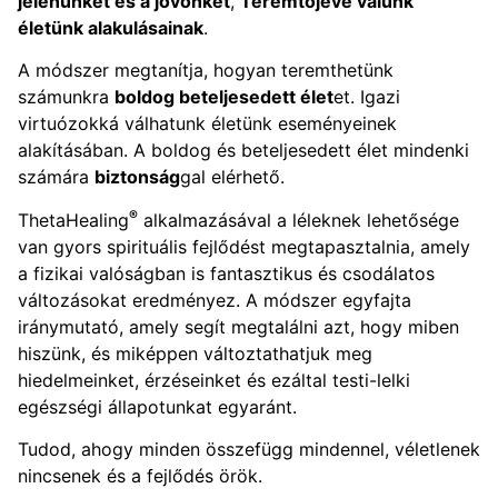
jelenünket és a jövőnket
,
Teremtőjévé válunk
életünk alakulásainak
.
A módszer megtanítja, hogyan teremthetünk
számunkra
boldog beteljesedett élet
et. Igazi
virtuózokká válhatunk életünk eseményeinek
alakításában. A boldog és beteljesedett élet mindenki
számára
biztonság
gal elérhető.
®
ThetaHealing
alkalmazásával a léleknek lehetősége
van gyors spirituális fejlődést megtapasztalnia, amely
a fizikai valóságban is fantasztikus és csodálatos
változásokat eredményez. A módszer egyfajta
iránymutató, amely segít megtalálni azt, hogy miben
hiszünk, és miképpen változtathatjuk meg
hiedelmeinket, érzéseinket és ezáltal testi-lelki
egészségi állapotunkat egyaránt.
Tudod, ahogy minden összefügg mindennel, véletlenek
nincsenek és a fejlődés örök.