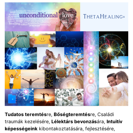
Tudatos teremtés
re,
Bőségteremtés
re, Családi
traumák kezelésére,
Lélektárs bevonzás
ára,
Intuitív
képességeink
kibontakoztatására, fejlesztésére,