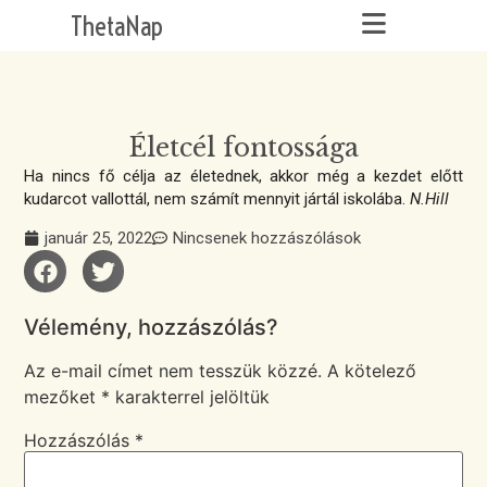
ThetaNap
Életcél fontossága
Ha nincs fő célja az életednek, akkor még a kezdet előtt
kudarcot vallottál, nem számít mennyit jártál iskolába.
N.Hill
január 25, 2022
Nincsenek hozzászólások
Vélemény, hozzászólás?
Az e-mail címet nem tesszük közzé.
A kötelező
mezőket
*
karakterrel jelöltük
Hozzászólás
*