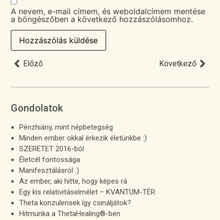
A nevem, e-mail címem, és weboldalcímem mentése
a böngészőben a következő hozzászólásomhoz.
Előző
Következő
Gondolatok
Pénzhiány, mint népbetegség
Minden ember okkal érkezik életünkbe :)
SZERETET 2016-ból
Életcél fontossága
Manifesztálásról :)
Az ember, aki hitte, hogy képes rá
Egy kis relativitáselmélet – KVANTUM-TÉR
Theta konzulensek így csináljátok?
Hitmunka a ThetaHealing®-ben