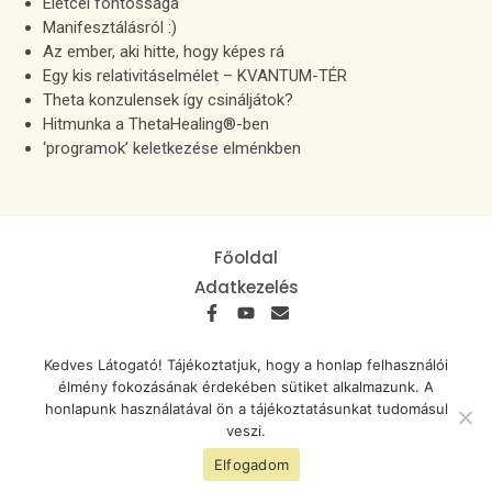
Életcél fontossága
Manifesztálásról :)
Az ember, aki hitte, hogy képes rá
Egy kis relativitáselmélet – KVANTUM-TÉR
Theta konzulensek így csináljátok?
Hitmunka a ThetaHealing®-ben
‘programok’ keletkezése elménkben
Főoldal
Adatkezelés
Telefon: +36 30 345 4530
Kedves Látogató! Tájékoztatjuk, hogy a honlap felhasználói
E-mail: izabell@thetanap.hu
élmény fokozásának érdekében sütiket alkalmazunk. A
honlapunk használatával ön a tájékoztatásunkat tudomásul
veszi.
www.thetanap.hu @ Minden
Készítette: Cloud Web Design
jog fenntartva!
Studio
Elfogadom